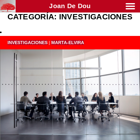
Joan De Dou
CATEGORÍA:
INVESTIGACIONES
Men
INVESTIGACIONES
|
MARTA-ELVIRA