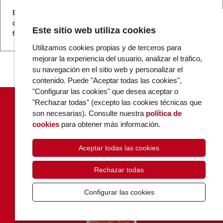
El 18 de septiembre de 1851 se publicaba el primer ejemplar
de The New York Times. 165 años después, esta empresa
Este sitio web utiliza cookies
familiar es un holding de comunicación con un volumen…
Utilizamos cookies propias y de terceros para
mejorar la experiencia del usuario, analizar el tráfico,
su navegación en el sitio web y personalizar el
contenido. Puede "Aceptar todas las cookies",
"Configurar las cookies" que desea aceptar o
"Rechazar todas" (excepto las cookies técnicas que
son necesarias). Consulte nuestra
política de
cookies
para obtener más información.
Aceptar todas las cookies
POLÍTICA DE COOKIES
PRIVACIDAD
Rechazar todas
CONTACTO
Configurar las cookies