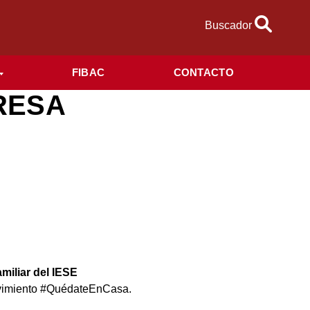
Buscador
FIBAC
CONTACTO
RESA
miliar del IESE
vimiento #QuédateEnCasa.