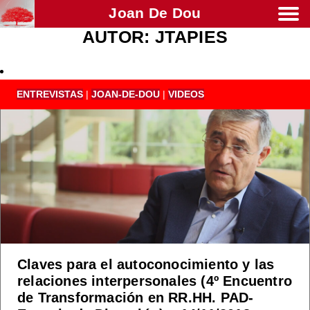
Joan De Dou
AUTOR:
JTAPIES
Men
ENTREVISTAS
|
JOAN-DE-DOU
|
VIDEOS
Claves para el autoconocimiento y las
relaciones interpersonales (4º Encuentro
de Transformación en RR.HH. PAD-