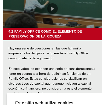
4.2 FAMILY OFFICE COMO EL ELEMENTO DE
PRESERVACIÓN DE LA RIQUEZA
SOBRE
"4.2
FAMILY
Hay una serie de cuestiones en las que la familia
OFFICE
empresaria ha de fijarse, si quiere tener Family Office
COMO
como un elemento aglutinador.
EL
ELEMENTO
En este vídeo, se exponen una serie de consideraciones a
DE
tener en cuenta a la hora de definir las funciones de un
PRESERVACIÓN
Family Office. Estas consideraciones se clasifican en
DE
diversos tipos de capital que, aunque incluyen al capital
LA
económico-financiero, no consideran a este el elemento
RIQUEZA"
central para la Familia Empresaria.
Este sitio web utiliza cookies