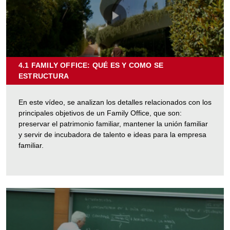
4.1 FAMILY OFFICE: QUÉ ES Y COMO SE
ESTRUCTURA
SOBRE
"4.1
FAMILY
En este vídeo, se analizan los detalles relacionados con los
OFFICE:
principales objetivos de un Family Office, que son:
QUÉ
preservar el patrimonio familiar, mantener la unión familiar
ES
y servir de incubadora de talento e ideas para la empresa
Y
familiar.
COMO
SE
ESTRUCTURA"