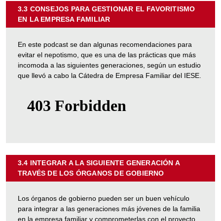
3.3 CONSEJOS PARA GESTIONAR EL FAVORITISMO
EN LA EMPRESA FAMILIAR
SOBRE
"3.3
CONSEJOS
En este podcast se dan algunas recomendaciones para
PARA
evitar el nepotismo, que es una de las prácticas que más
GESTIONAR
incomoda a las siguientes generaciones, según un estudio
EL
que llevó a cabo la Cátedra de Empresa Familiar del IESE.
FAVORITISMO
EN
LA
EMPRESA
FAMILIAR"
3.4 INTEGRAR A LA SIGUIENTE GENERACIÓN A
TRAVÉS DE LOS ÓRGANOS DE GOBIERNO
SOBRE
"3.4
INTEGRAR
Los órganos de gobierno pueden ser un buen vehículo
A
para integrar a las generaciones más jóvenes de la familia
LA
en la empresa familiar y comprometerlas con el proyecto