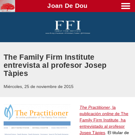
Joan De Dou
Men
The Family Firm Institute
entrevista al profesor Josep
Tàpies
Miércoles, 25 de noviembre de 2015
The Practitioner
, la
publicación
online
de The
Family Firm Institute, ha
entrevistado al profesor
Josep Tàpies
. El titular de